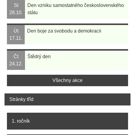
St
Den vzniku samostatného československého
28.10.
státu
Út
Den boje za svobodu a demokracii
17.11.
Čt
Štědrý den
24.12.
Všechny akce
Stránky tříd
1. ročník