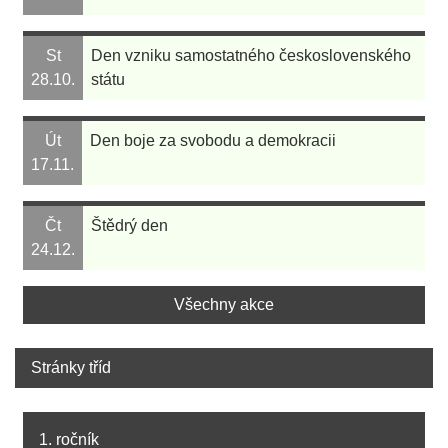
St
Den vzniku samostatného československého
28.10.
státu
Út
Den boje za svobodu a demokracii
17.11.
Čt
Štědrý den
24.12.
Všechny akce
Stránky tříd
1. ročník