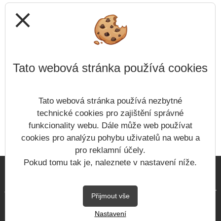
close
Tato webová stránka používá cookies
Tato webová stránka používá nezbytné
technické cookies pro zajištění správné
funkcionality webu. Dále může web používat
cookies pro analýzu pohybu uživatelů na webu a
pro reklamní účely.
Pokud tomu tak je, naleznete v nastavení níže.
Copyright © 2023 - 2026
ZŠ a MŠ Staré Splavy &
Vitalex Computers s.r.o.
-
Přijmout vše
Tvorba školních webů
Nastavení