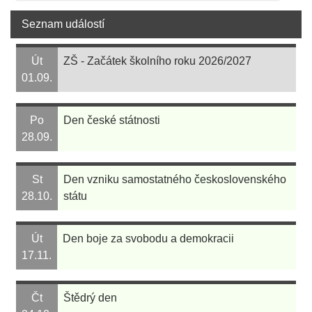
Seznam událostí
Út
ZŠ - Začátek školního roku 2026/2027
01.09.
Po
Den české státnosti
28.09.
St
Den vzniku samostatného československého
28.10.
státu
Út
Den boje za svobodu a demokracii
17.11.
Čt
Štědrý den