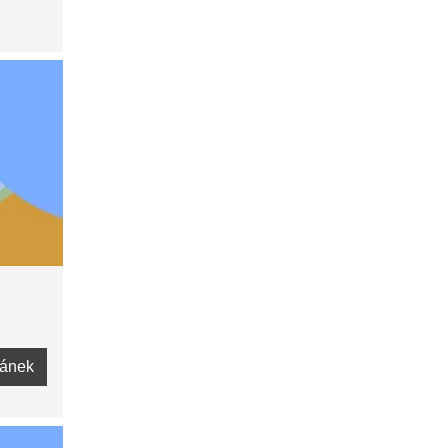
lánek