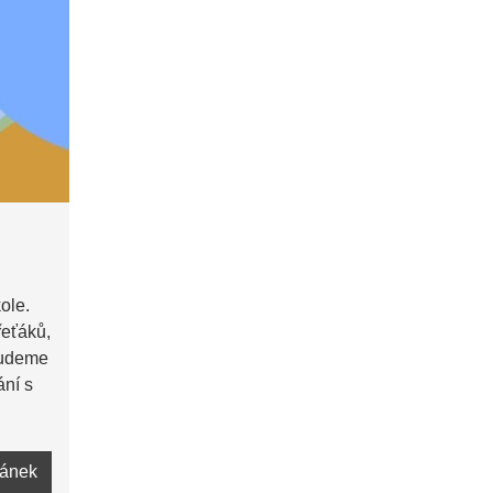
ole.
řeťáků,
 budeme
ání s
lánek