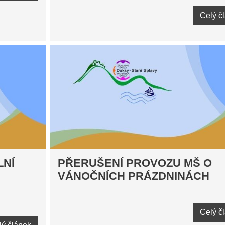
Celý č
LNÍ
PŘERUŠENÍ PROVOZU MŠ O
VÁNOČNÍCH PRÁZDNINÁCH
Celý č