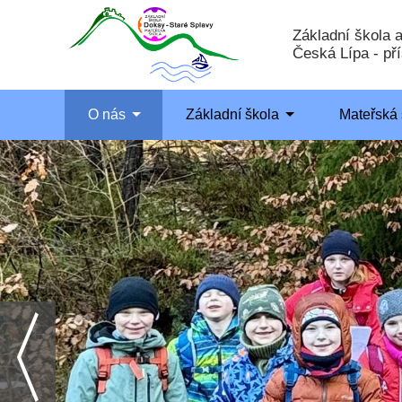
Základní škola 
Česká Lípa - př
O nás
Základní škola
Mateřská 