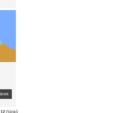
lánek
:
12
článků