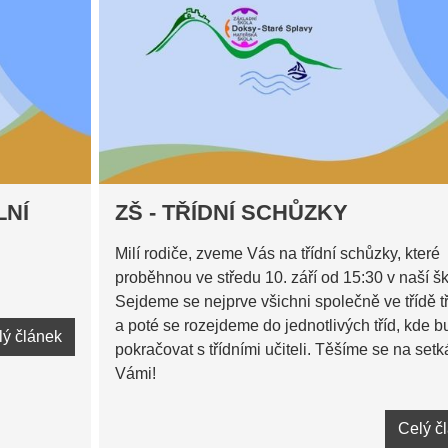
LNÍ
ZŠ - TŘÍDNÍ SCHŮZKY
Milí rodiče, zveme Vás na třídní schůzky, které
proběhnou ve středu 10. září od 15:30 v naší šk
Sejdeme se nejprve všichni společně ve třídě t
a poté se rozejdeme do jednotlivých tříd, kde
lý článek
pokračovat s třídními učiteli. Těšíme se na setk
Vámi!
Celý č