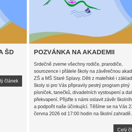
A ŠD
POZVÁNKA NA AKADEMII
Srdečně zveme všechny rodiče, prarodiče,
sourozence i přátele školy na závěrečnou aka
ZŠ a MŠ Staré Splavy. Děti z mateřské i základ
lý článek
školy si pro Vás připravily pestrý program plný
písniček, tanečků, divadelních vystoupení a da
překvapení. Přijďte s námi oslavit závěr školní
a podpořit naše účinkující. Těšíme se na Vás 2
června 2026 od 17:00 hodin na školní zahradě.
Celý č