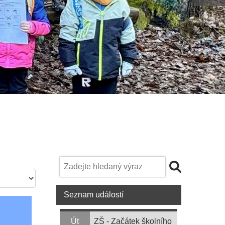
Seznam událostí
Út
ZŠ - Začátek školního