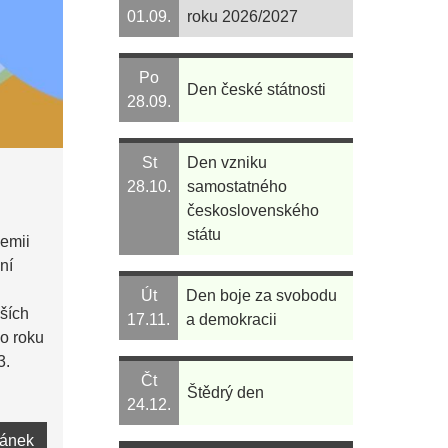
01.09.
roku 2026/2027
Po
Den české státnosti
28.09.
St
Den vzniku
28.10.
samostatného
československého
státu
demii
ní
Út
Den boje za svobodu
lších
17.11.
a demokracii
ho roku
3.
Čt
Štědrý den
24.12.
lánek