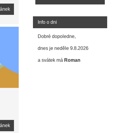
lánek
Info o dni
Dobré dopoledne,
dnes je neděle 9.8.2026
a svátek má
Roman
lánek