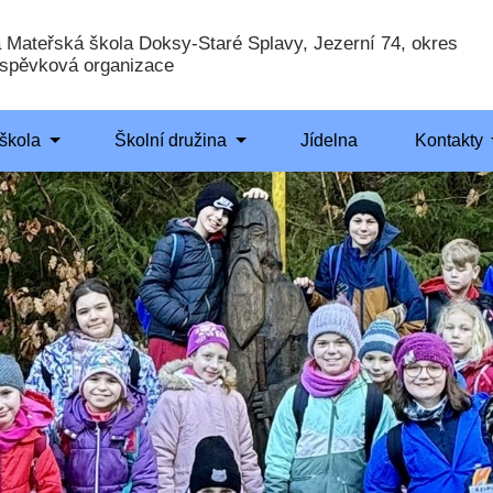
a Mateřská škola Doksy-Staré Splavy, Jezerní 74, okres
íspěvková organizace
škola
Školní družina
Jídelna
Kontakty