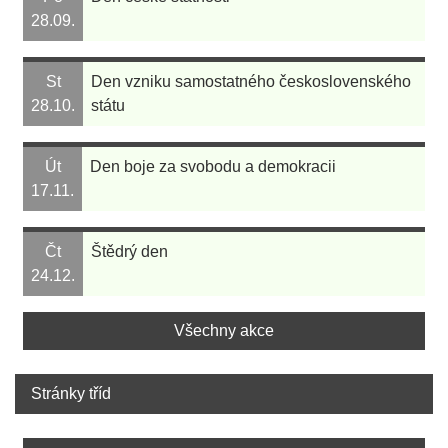
28.09.
St
Den vzniku samostatného československého
28.10.
státu
Út
Den boje za svobodu a demokracii
17.11.
Čt
Štědrý den
24.12.
Všechny akce
Stránky tříd