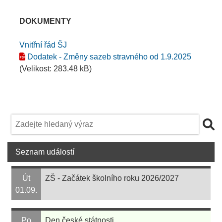
DOKUMENTY
Vnitřní řád ŠJ
Dodatek - Změny sazeb stravného od 1.9.2025
(Velikost: 283.48 kB)
Seznam událostí
Út
ZŠ - Začátek školního roku 2026/2027
01.09.
Po
Den české státnosti