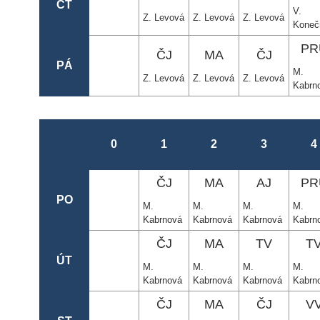
ČT
V.
Z. Levová
Z. Levová
Z. Levová
Koneč
PR
ČJ
MA
ČJ
PÁ
M.
Z. Levová
Z. Levová
Z. Levová
Kabrn
0
1
2
3
4
ČJ
MA
AJ
PR
PO
M.
M.
M.
M.
Kabrnová
Kabrnová
Kabrnová
Kabrn
ČJ
MA
TV
T
ÚT
M.
M.
M.
M.
Kabrnová
Kabrnová
Kabrnová
Kabrn
ČJ
MA
ČJ
V