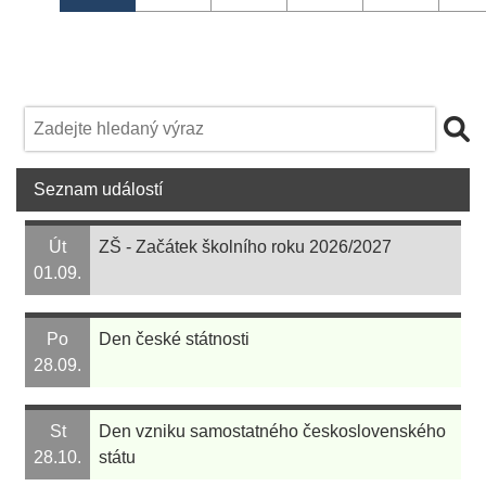
Seznam událostí
Út
ZŠ - Začátek školního roku 2026/2027
01.09.
Po
Den české státnosti
28.09.
St
Den vzniku samostatného československého
28.10.
státu