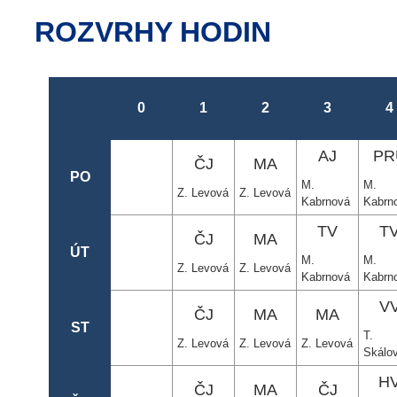
ROZVRHY HODIN
0
1
2
3
4
AJ
PR
ČJ
MA
PO
M.
M.
Z. Levová
Z. Levová
Kabrnová
Kabrn
TV
T
ČJ
MA
ÚT
M.
M.
Z. Levová
Z. Levová
Kabrnová
Kabrn
V
ČJ
MA
MA
ST
T.
Z. Levová
Z. Levová
Z. Levová
Skálo
H
ČJ
MA
ČJ