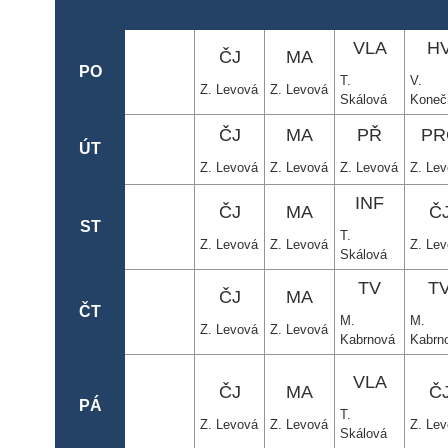
VLA
H
ČJ
MA
PO
T.
V.
Z. Levová
Z. Levová
Skálová
Koneč
ČJ
MA
PŘ
PR
ÚT
Z. Levová
Z. Levová
Z. Levová
Z. Le
INF
ČJ
MA
Č
ST
T.
Z. Levová
Z. Levová
Z. Le
Skálová
TV
T
ČJ
MA
ČT
M.
M.
Z. Levová
Z. Levová
Kabrnová
Kabrn
VLA
ČJ
MA
Č
PÁ
T.
Z. Levová
Z. Levová
Z. Le
Skálová