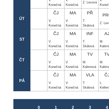
V.
V.
V.
Z. Levová
Konečná
Konečná
Koneč
ČJ
MA
PŘ
PR
ÚT
V.
V.
T.
Z. Le
Konečná
Konečná
Skálová
ČJ
MA
INF
A
ST
V.
V.
T.
M.
Konečná
Konečná
Skálová
Kabrn
ČJ
MA
TV
T
ČT
V.
V.
M.
M.
Konečná
Konečná
Kabrnová
Kabrn
ČJ
MA
VLA
Č
PÁ
V.
V.
T.
L.
Konečná
Konečná
Skálová
Keller
0
1
2
3
4