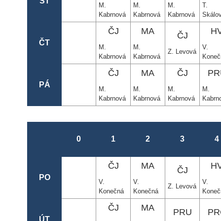
ST
M.
M.
M.
T.
Kabrnová
Kabrnová
Kabrnová
Skálo
ČJ
MA
H
ČJ
ČT
M.
M.
V.
Z. Levová
Kabrnová
Kabrnová
Koneč
ČJ
MA
ČJ
PR
PÁ
M.
M.
M.
M.
Kabrnová
Kabrnová
Kabrnová
Kabrn
0
1
2
3
4
ČJ
MA
H
ČJ
PO
V.
V.
V.
Z. Levová
Konečná
Konečná
Koneč
ČJ
MA
PRU
PR
ÚT