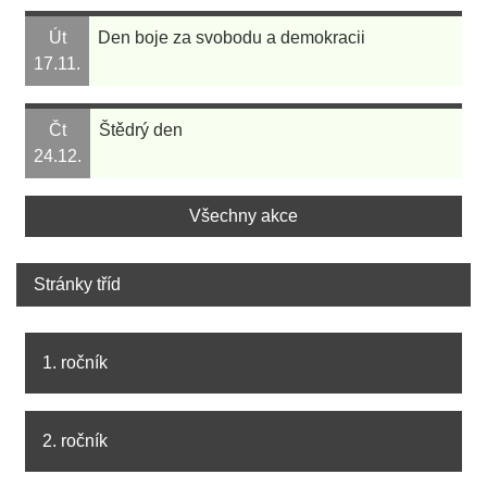
Út
Den boje za svobodu a demokracii
17.11.
Čt
Štědrý den
24.12.
Všechny akce
Stránky tříd
1. ročník
2. ročník