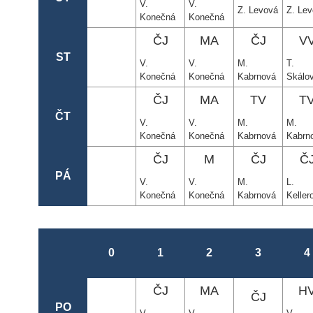
V.
V.
Z. Levová
Z. Le
Konečná
Konečná
ČJ
MA
ČJ
V
ST
V.
V.
M.
T.
Konečná
Konečná
Kabrnová
Skálo
ČJ
MA
TV
T
ČT
V.
V.
M.
M.
Konečná
Konečná
Kabrnová
Kabrn
ČJ
M
ČJ
Č
PÁ
V.
V.
M.
L.
Konečná
Konečná
Kabrnová
Keller
0
1
2
3
4
ČJ
MA
H
ČJ
PO