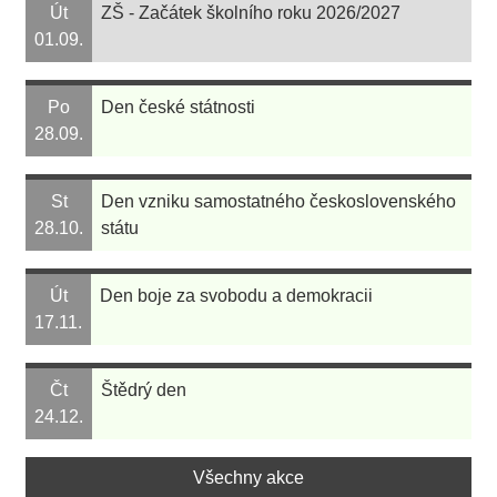
Út
ZŠ - Začátek školního roku 2026/2027
01.09.
Po
Den české státnosti
28.09.
St
Den vzniku samostatného československého
28.10.
státu
Út
Den boje za svobodu a demokracii
17.11.
Čt
Štědrý den
24.12.
Všechny akce