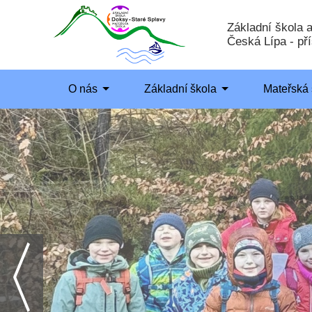
Základní škola 
Česká Lípa - př
O nás
Základní škola
Mateřská 