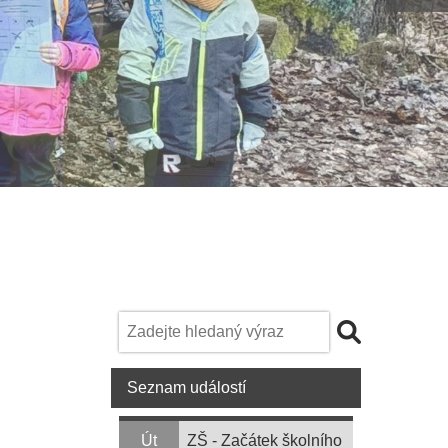
Seznam událostí
Út
ZŠ - Začátek školního