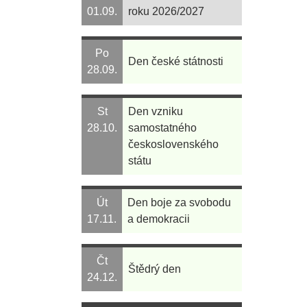
01.09.
roku 2026/2027
Po
Den české státnosti
28.09.
St
Den vzniku
28.10.
samostatného
československého
státu
Út
Den boje za svobodu
17.11.
a demokracii
Čt
Štědrý den
24.12.