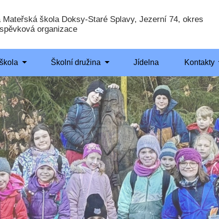
a Mateřská škola Doksy-Staré Splavy, Jezerní 74, okres
íspěvková organizace
škola
Školní družina
Jídelna
Kontakty