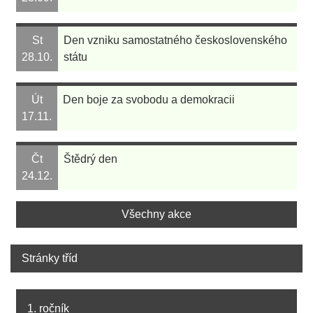
St
Den vzniku samostatného československého
28.10.
státu
Út
Den boje za svobodu a demokracii
17.11.
Čt
Štědrý den
24.12.
Všechny akce
Stránky tříd
1. ročník