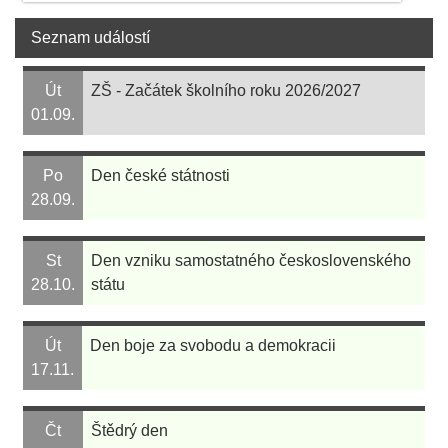
Seznam událostí
Út
ZŠ - Začátek školního roku 2026/2027
01.09.
Po
Den české státnosti
28.09.
St
Den vzniku samostatného československého
28.10.
státu
Út
Den boje za svobodu a demokracii
17.11.
Čt
Štědrý den