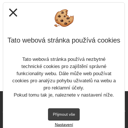
close
Tato webová stránka používá cookies
Tato webová stránka používá nezbytné
technické cookies pro zajištění správné
funkcionality webu. Dále může web používat
cookies pro analýzu pohybu uživatelů na webu a
pro reklamní účely.
Pokud tomu tak je, naleznete v nastavení níže.
Copyright © 2023 - 2026
ZŠ a MŠ Staré Splavy &
Vitalex Computers s.r.o.
-
Přijmout vše
Tvorba školních webů
Nastavení