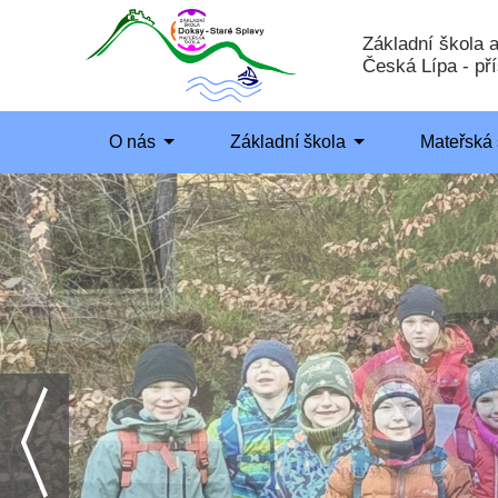
Základní škola 
Česká Lípa - př
O nás
Základní škola
Mateřská 