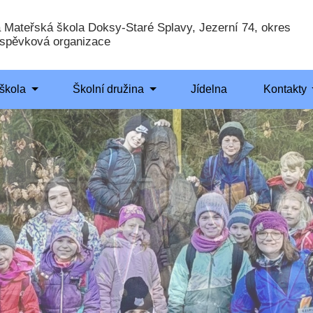
a Mateřská škola Doksy-Staré Splavy, Jezerní 74, okres
íspěvková organizace
škola
Školní družina
Jídelna
Kontakty