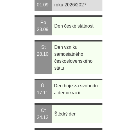
01.09.
roku 2026/2027
Po
Den české státnosti
28.09.
St
Den vzniku
28.10.
samostatného
československého
státu
Út
Den boje za svobodu
17.11.
a demokracii
Čt
Štědrý den
24.12.