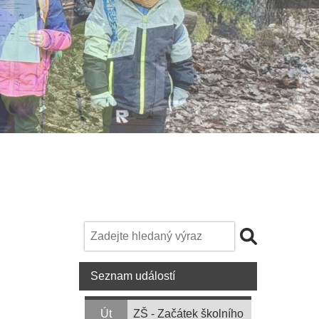
Seznam událostí
Út
ZŠ - Začátek školního